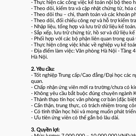
- Thực hiện các công việc kế toán nội bộ theo 
- Theo dõi, kiểm tra và cập nhật chứng từ, hóa 
- Theo dõi thu – chi, thanh toán và các khoản ph
- Theo dõi, đối chiếu công nợ và hỗ trợ kiểm tr
- Nhập liệu, tổng hợp và lưu trữ dữ liệu kế toán
- Sắp xếp, lưu trữ chứng từ, hồ sơ và dữ liệu kế
- Phối hợp với các bộ phận liên quan trong quá t
- Thực hiện công việc khác về nghiệp vụ kế toá
- Địa điểm làm việc: Văn phòng Hà Nội - Tầng 
Hà Nội.
2. Yêu cầu:
- Tốt nghiệp Trung cấp/Cao đẳng/Đại học các ngà
quan.
- Chấp nhận ứng viên mới ra trường/chưa có ki
- Không yêu cầu bắt buộc đúng chuyên ngành K
- Thành thạo tin học văn phòng cơ bản (đặc biệt E
- Cẩn thận, trung thực, có trách nhiệm trong cô
- Có tinh thần học hỏi và mong muốn phát triển 
- Ưu tiên ứng viên có thể gắn bó lâu dài.
3. Quyền lợi:
- Mức lương: 7.000.000 – 10.000.000 VNĐ/t