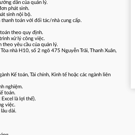
hướng dẫn của quản lý.
đơn phát sinh.
át sinh nội bộ.
a thanh toán với đối tác/nhà cung cấp.
.
 toán theo quy định.
rình xử lý công việc.
n theo yêu cầu của quản lý.
4 Tòa nhà H10, số 2 ngõ 475 Nguyễn Trãi, Thanh Xuân,
nh Kế toán, Tài chính, Kinh tế hoặc các ngành liên
nh nghiệm.
ế toán.
xcel là lợi thế).
ng việc.
lâu dài.
háng