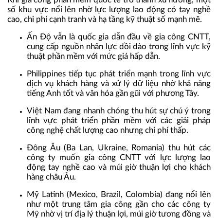
số khu vực nổi lên nhờ lực lượng lao động có tay nghề
cao, chi phí cạnh tranh và hạ tầng kỹ thuật số mạnh mẽ.
Ấn Độ
vẫn là quốc gia dẫn đầu về gia công CNTT,
cung cấp nguồn nhân lực dồi dào trong lĩnh vực kỹ
thuật phần mềm với mức giá hấp dẫn.
Philippines
tiếp tục phát triển mạnh trong lĩnh vực
dịch vụ khách hàng và xử lý dữ liệu nhờ khả năng
tiếng Anh tốt và văn hóa gần gũi với phương Tây.
Việt Nam
đang nhanh chóng thu hút sự chú ý trong
lĩnh vực phát triển phần mềm với các giải pháp
công nghệ chất lượng cao nhưng chi phí thấp.
Đông Âu
(Ba Lan, Ukraine, Romania) thu hút các
công ty muốn gia công CNTT với lực lượng lao
động tay nghề cao và múi giờ thuận lợi cho khách
hàng châu Âu.
Mỹ Latinh
(Mexico, Brazil, Colombia) đang nổi lên
như một trung tâm gia công gần cho các công ty
Mỹ nhờ vị trí địa lý thuận lợi, múi giờ tương đồng và