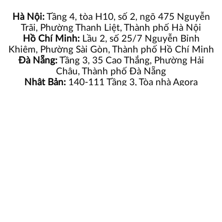
Hà Nội:
Tầng 4, tòa H10, số 2, ngõ 475 Nguyễn
Trãi, Phường Thanh Liệt, Thành phố Hà Nội
Hồ Chí Minh:
Lầu 2, số 25/7 Nguyễn Bỉnh
Khiêm, Phường Sài Gòn, Thành phố Hồ Chí Minh
Đà Nẵng:
Tầng 3, 35 Cao Thắng, Phường Hải
Châu, Thành phố Đà Nẵng
Nhật Bản:
140-111 Tầng 3, Tòa nhà Agora
Oimachi, 1-6-3 Oi, Shinagawa-ku, Tokyo
Hotline:
(+84) 915 435 838
|
(+84) 339 574 888
Email:
info@beetechsoft.com