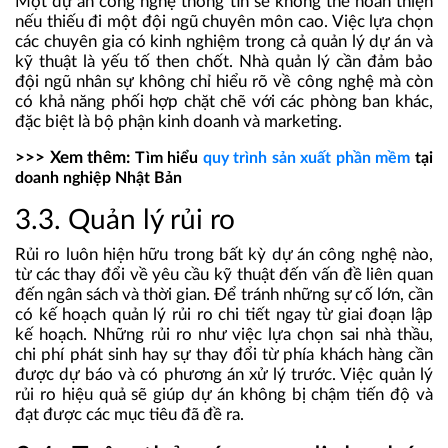
Một dự án công nghệ thông tin sẽ không thể hoàn thiện
nếu thiếu đi một đội ngũ chuyên môn cao. Việc lựa chọn
các chuyên gia có kinh nghiệm trong cả quản lý dự án và
kỹ thuật là yếu tố then chốt. Nhà quản lý cần đảm bảo
đội ngũ nhân sự không chỉ hiểu rõ về công nghệ mà còn
có khả năng phối hợp chặt chẽ với các phòng ban khác,
đặc biệt là bộ phận kinh doanh và marketing​.
>>> Xem thêm:
Tìm hiểu
quy trình sản xuất phần mềm
tại
doanh nghiệp Nhật Bản
3.3. Quản lý rủi ro
Rủi ro luôn hiện hữu trong bất kỳ dự án công nghệ nào,
từ các thay đổi về yêu cầu kỹ thuật đến vấn đề liên quan
đến ngân sách và thời gian. Để tránh những sự cố lớn, cần
có kế hoạch quản lý rủi ro chi tiết ngay từ giai đoạn lập
kế hoạch. Những rủi ro như việc lựa chọn sai nhà thầu,
chi phí phát sinh hay sự thay đổi từ phía khách hàng cần
được dự báo và có phương án xử lý trước. Việc quản lý
rủi ro hiệu quả sẽ giúp dự án không bị chậm tiến độ và
đạt được các mục tiêu đã đề ra​.