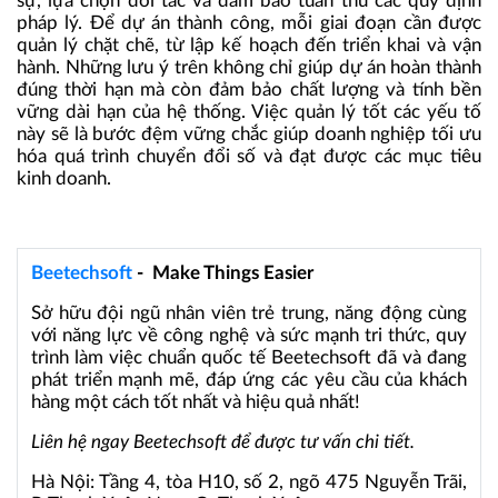
sự, lựa chọn đối tác và đảm bảo tuân thủ các quy định
pháp lý. Để dự án thành công, mỗi giai đoạn cần được
quản lý chặt chẽ, từ lập kế hoạch đến triển khai và vận
hành. Những lưu ý trên không chỉ giúp dự án hoàn thành
đúng thời hạn mà còn đảm bảo chất lượng và tính bền
vững dài hạn của hệ thống. Việc quản lý tốt các yếu tố
này sẽ là bước đệm vững chắc giúp doanh nghiệp tối ưu
hóa quá trình chuyển đổi số và đạt được các mục tiêu
kinh doanh.
Beetechsoft
- Make Things Easier
Sở hữu đội ngũ nhân viên trẻ trung, năng động cùng
với năng lực về công nghệ và sức mạnh tri thức, quy
trình làm việc chuẩn quốc tế Beetechsoft đã và đang
phát triển mạnh mẽ, đáp ứng các yêu cầu của khách
hàng một cách tốt nhất và hiệu quả nhất!
Liên hệ ngay Beetechsoft để được tư vấn chi tiết.
Hà Nội: Tầng 4, tòa H10, số 2, ngõ 475 Nguyễn Trãi,