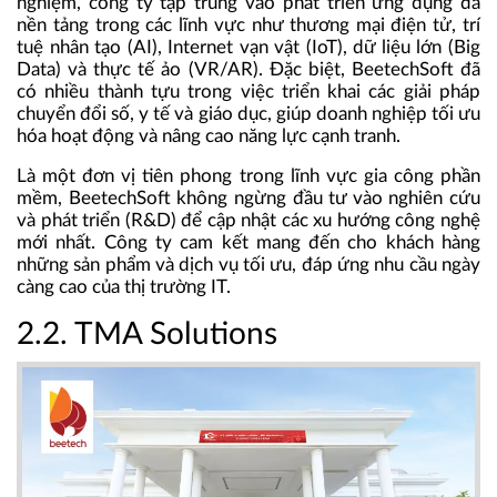
nghiệm, công ty tập trung vào phát triển ứng dụng đa
nền tảng trong các lĩnh vực như thương mại điện tử, trí
tuệ nhân tạo (AI), Internet vạn vật (IoT), dữ liệu lớn (Big
Data) và thực tế ảo (VR/AR). Đặc biệt, BeetechSoft đã
có nhiều thành tựu trong việc triển khai các giải pháp
chuyển đổi số, y tế và giáo dục, giúp doanh nghiệp tối ưu
hóa hoạt động và nâng cao năng lực cạnh tranh.
Là một đơn vị tiên phong trong lĩnh vực gia công phần
mềm, BeetechSoft không ngừng đầu tư vào nghiên cứu
và phát triển (R&D) để cập nhật các xu hướng công nghệ
mới nhất. Công ty cam kết mang đến cho khách hàng
những sản phẩm và dịch vụ tối ưu, đáp ứng nhu cầu ngày
càng cao của thị trường IT.
2.2. TMA Solutions