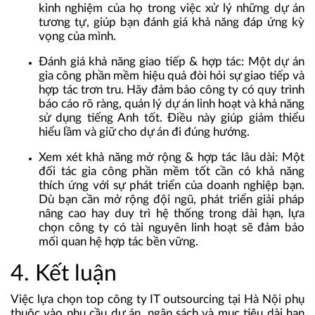
kinh nghiệm của họ trong việc xử lý những dự án
tương tự, giúp bạn đánh giá khả năng đáp ứng kỳ
vọng của mình.
Đánh giá khả năng giao tiếp & hợp tác
: Một dự án
gia công phần mềm hiệu quả đòi hỏi sự giao tiếp và
hợp tác trơn tru. Hãy đảm bảo công ty có quy trình
báo cáo rõ ràng, quản lý dự án linh hoạt và khả năng
sử dụng tiếng Anh tốt. Điều này giúp giảm thiểu
hiểu lầm và giữ cho dự án đi đúng hướng.
Xem xét khả năng mở rộng & hợp tác lâu dài
: Một
đối tác gia công phần mềm tốt cần có khả năng
thích ứng với sự phát triển của doanh nghiệp bạn.
Dù bạn cần mở rộng đội ngũ, phát triển giải pháp
nâng cao hay duy trì hệ thống trong dài hạn, lựa
chọn công ty có tài nguyên linh hoạt sẽ đảm bảo
mối quan hệ hợp tác bền vững.
4. Kết luận
Việc lựa chọn top công ty IT outsourcing tại Hà Nội phụ
thuộc vào nhu cầu dự án, ngân sách và mục tiêu dài hạn