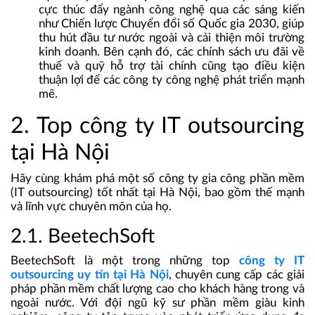
cực thúc đẩy ngành công nghệ qua các sáng kiến
như Chiến lược Chuyển đổi số Quốc gia 2030, giúp
thu hút đầu tư nước ngoài và cải thiện môi trường
kinh doanh. Bên cạnh đó, các chính sách ưu đãi về
thuế và quỹ hỗ trợ tài chính cũng tạo điều kiện
thuận lợi để các công ty công nghệ phát triển mạnh
mẽ.
2. Top công ty IT outsourcing
tại Hà Nội
Hãy cùng khám phá một số công ty gia công phần mềm
(IT outsourcing) tốt nhất tại Hà Nội, bao gồm thế mạnh
và lĩnh vực chuyên môn của họ.
2.1.
BeetechSoft
BeetechSoft là một trong những
top
công ty IT
outsourcing
uy tín tại Hà Nội
, chuyên cung cấp các giải
pháp phần mềm chất lượng cao cho khách hàng trong và
ngoài nước. Với đội ngũ kỹ sư phần mềm giàu kinh