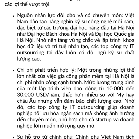
các lợi thế vượt trội.
Nguồn nhân lực dồi dào và có chuyên môn
: Việt
Nam đào tạo hàng nghìn kỹ sư công nghệ mỗi năm,
đặc biệt từ các trường đại học hàng đầu tại Hà Nội
như Đại học Bách khoa Hà Nội và Đại học Quốc gia
Hà Nội. Nhờ nền tảng vững chắc về lập trình, khoa
học dữ liệu và trí tuệ nhân tạo, các
top công ty IT
outsourcing
tại đây luôn có đội ngũ kỹ sư chất
lượng cao.
Chi phí phát triển hợp lý
: Một trong những lợi thế
lớn nhất của việc gia công phần mềm tại Hà Nội là
chi phí nhân công cạnh tranh. Mức lương trung bình
của một lập trình viên dao động từ 10.000 đến
30.000 USD/năm, thấp hơn nhiều so với Mỹ hay
châu Âu nhưng vẫn đảm bảo chất lượng cao. Nhờ
đó, các top công ty IT outsourcing giúp doanh
nghiệp tối ưu hóa ngân sách mà không ảnh hưởng
đến chuyên môn, phù hợp cho cả startup và doanh
nghiệp lớn muốn mở rộng quy mô.
Sự hỗ trợ từ chính phủ
: Chính phủ Việt Nam tích