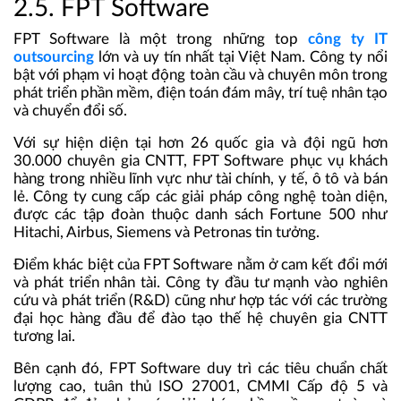
2.5.
FPT Software
FPT Software là một trong những top
công ty IT
outsourcing
lớn và uy tín nhất tại Việt Nam. Công ty nổi
bật với phạm vi hoạt động toàn cầu và chuyên môn trong
phát triển phần mềm, điện toán đám mây, trí tuệ nhân tạo
và chuyển đổi số.
Với sự hiện diện tại hơn 26 quốc gia và đội ngũ hơn
30.000 chuyên gia CNTT, FPT Software phục vụ khách
hàng trong nhiều lĩnh vực như tài chính, y tế, ô tô và bán
lẻ. Công ty cung cấp các giải pháp công nghệ toàn diện,
được các tập đoàn thuộc danh sách Fortune 500 như
Hitachi, Airbus, Siemens và Petronas tin tưởng.
Điểm khác biệt của FPT Software nằm ở cam kết đổi mới
và phát triển nhân tài. Công ty đầu tư mạnh vào nghiên
cứu và phát triển (R&D) cũng như hợp tác với các trường
đại học hàng đầu để đào tạo thế hệ chuyên gia CNTT
tương lai.
Bên cạnh đó, FPT Software duy trì các tiêu chuẩn chất
lượng cao, tuân thủ ISO 27001, CMMI Cấp độ 5 và