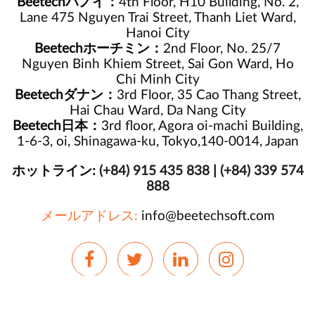
Beetechハノイ：
4th Floor, H10 Building, No. 2,
Lane 475 Nguyen Trai Street, Thanh Liet Ward,
Hanoi City
Beetechホーチミン：
2nd Floor, No. 25/7
Nguyen Binh Khiem Street, Sai Gon Ward, Ho
Chi Minh City
Beetechダナン：
3rd Floor, 35 Cao Thang Street,
Hai Chau Ward, Da Nang City
Beetech日本：
3rd floor, Agora oi-machi Building,
1-6-3, oi, Shinagawa-ku, Tokyo,140-0014, Japan
ホットライン:
(+84) 915 435 838
|
(+84) 339 574
888
メールアドレス:
info@beetechsoft.com