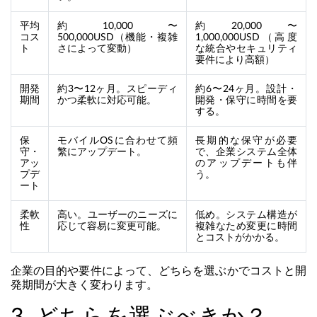
平均
約10,000〜
約20,000〜
コス
500,000USD（機能・複雑
1,000,000USD（高度
ト
さによって変動）
な統合やセキュリティ
要件により高額）
開発
約3〜12ヶ月。スピーディ
約6〜24ヶ月。設計・
期間
かつ柔軟に対応可能。
開発・保守に時間を要
する。
保
モバイルOSに合わせて頻
長期的な保守が必要
守・
繁にアップデート。
で、企業システム全体
アッ
のアップデートも伴
プデ
う。
ート
柔軟
高い。ユーザーのニーズに
低め。システム構造が
性
応じて容易に変更可能。
複雑なため変更に時間
とコストがかかる。
企業の目的や要件によって、どちらを選ぶかでコストと開
発期間が大きく変わります。