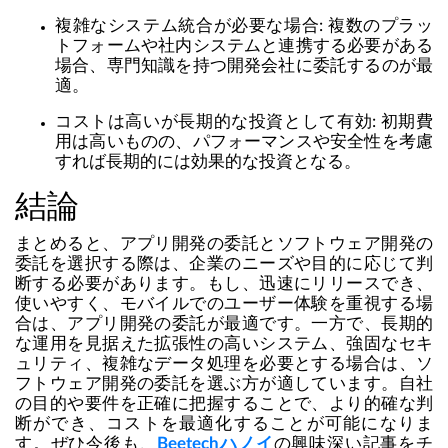
複雑なシステム統合が必要な場合:
複数のプラッ
トフォームや社内システムと連携する必要がある
場合、専門知識を持つ開発会社に委託するのが最
適。
コストは高いが長期的な投資として有効:
初期費
用は高いものの、パフォーマンスや安全性を考慮
すれば長期的には効果的な投資となる。
結論
まとめると、アプリ開発の委託とソフトウェア開発の
委託を選択する際は、企業のニーズや目的に応じて判
断する必要があります。もし、迅速にリリースでき、
使いやすく、モバイルでのユーザー体験を重視する場
合は、アプリ開発の委託が最適です。一方で、長期的
な運用を見据えた拡張性の高いシステム、強固なセキ
ュリティ、複雑なデータ処理を必要とする場合は、ソ
フトウェア開発の委託を選ぶ方が適しています。自社
の目的や要件を正確に把握することで、より的確な判
断ができ、コストを最適化することが可能になりま
す。ぜひ今後も、
Beetechハノイ
の興味深い記事をチ