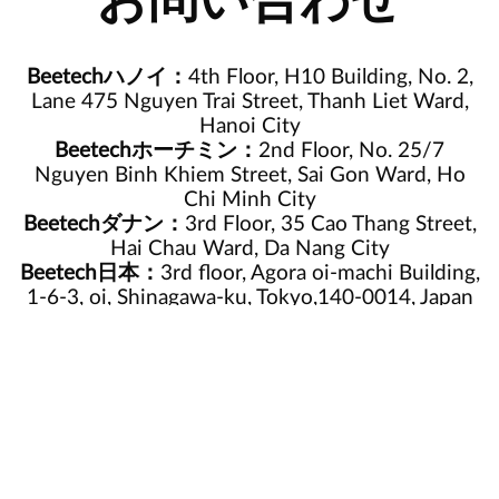
お問い合わせ
Beetechハノイ：
4th Floor, H10 Building, No. 2,
Lane 475 Nguyen Trai Street, Thanh Liet Ward,
Hanoi City
Beetechホーチミン：
2nd Floor, No. 25/7
Nguyen Binh Khiem Street, Sai Gon Ward, Ho
Chi Minh City
Beetechダナン：
3rd Floor, 35 Cao Thang Street,
Hai Chau Ward, Da Nang City
Beetech日本：
3rd floor, Agora oi-machi Building,
1-6-3, oi, Shinagawa-ku, Tokyo,140-0014, Japan
ホットライン:
(+84) 915 435 838
|
(+84) 339 574
888
メールアドレス:
info@beetechsoft.com