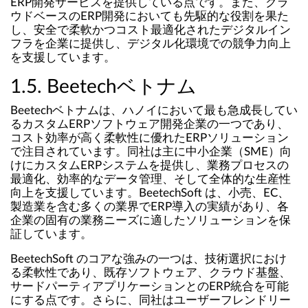
ERP開発サービスを提供している点です。また、クラ
ウドベースのERP開発においても先駆的な役割を果た
し、安全で柔軟かつコスト最適化されたデジタルイン
フラを企業に提供し、デジタル化環境での競争力向上
を支援しています。
1.5. Beetechベトナム
Beetechベトナムは、ハノイにおいて最も急成長してい
るカスタムERPソフトウェア開発企業の一つであり、
コスト効率が高く柔軟性に優れたERPソリューション
で注目されています。同社は主に中小企業（SME）向
けにカスタムERPシステムを提供し、業務プロセスの
最適化、効率的なデータ管理、そして全体的な生産性
向上を支援しています。BeetechSoft は、小売、EC、
製造業を含む多くの業界でERP導入の実績があり、各
企業の固有の業務ニーズに適したソリューションを保
証しています。
BeetechSoft のコアな強みの一つは、技術選択におけ
る柔軟性であり、既存ソフトウェア、クラウド基盤、
サードパーティアプリケーションとのERP統合を可能
にする点です。さらに、同社はユーザーフレンドリー