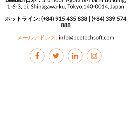
Beetech日本：
3rd floor, Agora oi-machi Building,
1-6-3, oi, Shinagawa-ku, Tokyo,140-0014, Japan
ホットライン:
(+84) 915 435 838
|
(+84) 339 574
888
メールアドレス:
info@beetechsoft.com