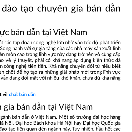
a đào tạo chuyên gia bán dẫn
ực bán dẫn tại Việt Nam
t các tập đoàn công nghệ lớn nhờ vào tốc độ phát triển
Song hành với sự gia tăng của các nhà máy sản xuất linh
yên môn cao trong lĩnh vực này đang trở nên vô cùng cấp
ạo về lý thuyết, phải có khả năng áp dụng kiến thức đã
n công nghệ tiên tiến. Khả năng chuyển đổi từ hiểu biết
hen chốt để họ tạo ra những giải pháp mới trong lĩnh vực
n vẫn đang đối mặt với nhiều khó khăn, chưa đủ khả năng
ết về
chất bán dẫn
n gia bán dẫn tại Việt Nam
ề ngành bán dẫn ở Việt Nam. Một số trường đại học hàng
Hà Nội, Đại học Bách khoa Hà Nội hay Đại học Quốc gia
ào tạo liên quan đến ngành này. Tuy nhiên, hầu hết các