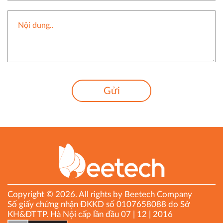
Gửi
Copyright © 2026. All rights by Beetech Company
Số giấy chứng nhận ĐKKD số 0107658088 do Sở
KH&ĐT TP. Hà Nội cấp lần đầu 07 | 12 | 2016