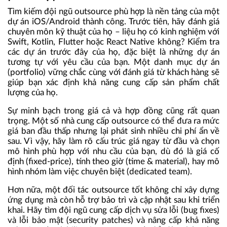
Tìm kiếm đội ngũ outsource phù hợp là nền tảng của một
dự án iOS/Android thành công. Trước tiên, hãy đánh giá
chuyên môn kỹ thuật của họ – liệu họ có kinh nghiệm với
Swift, Kotlin, Flutter hoặc React Native không? Kiểm tra
các dự án trước đây của họ, đặc biệt là những dự án
tương tự với yêu cầu của bạn. Một danh mục dự án
(portfolio) vững chắc cùng với đánh giá từ khách hàng sẽ
giúp bạn xác định khả năng cung cấp sản phẩm chất
lượng của họ.
Sự minh bạch trong giá cả và hợp đồng cũng rất quan
trọng. Một số nhà cung cấp outsource có thể đưa ra mức
giá ban đầu thấp nhưng lại phát sinh nhiều chi phí ẩn về
sau. Vì vậy, hãy làm rõ cấu trúc giá ngay từ đầu và chọn
mô hình phù hợp với nhu cầu của bạn, dù đó là giá cố
định (fixed-price), tính theo giờ (time & material), hay mô
hình nhóm làm việc chuyên biệt (dedicated team).
Hơn nữa, một đối tác outsource tốt không chỉ xây dựng
ứng dụng mà còn hỗ trợ bảo trì và cập nhật sau khi triển
khai. Hãy tìm đội ngũ cung cấp dịch vụ sửa lỗi (bug fixes)
và lỗi bảo mật (security patches) và nâng cấp khả năng