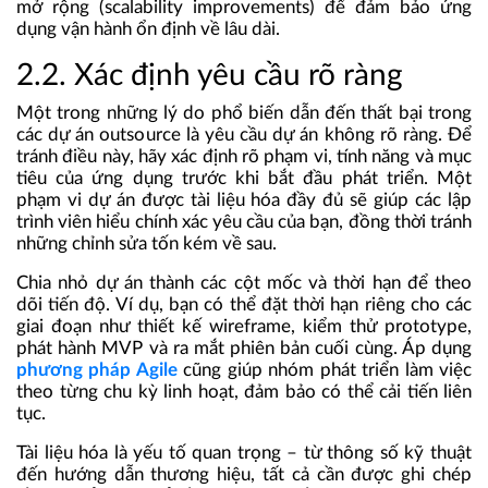
mở rộng (scalability improvements) để đảm bảo ứng
dụng vận hành ổn định về lâu dài.
2.2. Xác định yêu cầu rõ ràng
Một trong những lý do phổ biến dẫn đến thất bại trong
các dự án outsource là yêu cầu dự án không rõ ràng. Để
tránh điều này, hãy xác định rõ phạm vi, tính năng và mục
tiêu của ứng dụng trước khi bắt đầu phát triển. Một
phạm vi dự án được tài liệu hóa đầy đủ sẽ giúp các lập
trình viên hiểu chính xác yêu cầu của bạn, đồng thời tránh
những chỉnh sửa tốn kém về sau.
Chia nhỏ dự án thành các cột mốc và thời hạn để theo
dõi tiến độ. Ví dụ, bạn có thể đặt thời hạn riêng cho các
giai đoạn như thiết kế wireframe, kiểm thử prototype,
phát hành MVP và ra mắt phiên bản cuối cùng. Áp dụng
phương pháp Agile
cũng giúp nhóm phát triển làm việc
theo từng chu kỳ linh hoạt, đảm bảo có thể cải tiến liên
tục.
Tài liệu hóa là yếu tố quan trọng – từ thông số kỹ thuật
đến hướng dẫn thương hiệu, tất cả cần được ghi chép